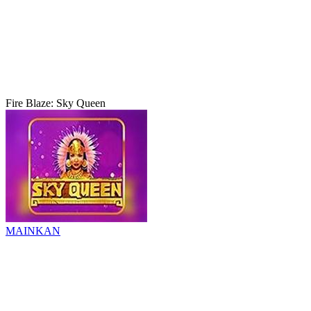
Fire Blaze: Sky Queen
MAINKAN