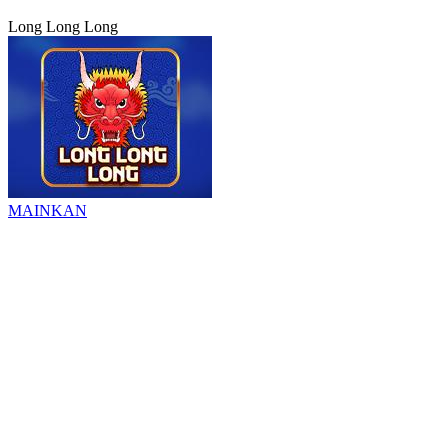
Long Long Long
MAINKAN