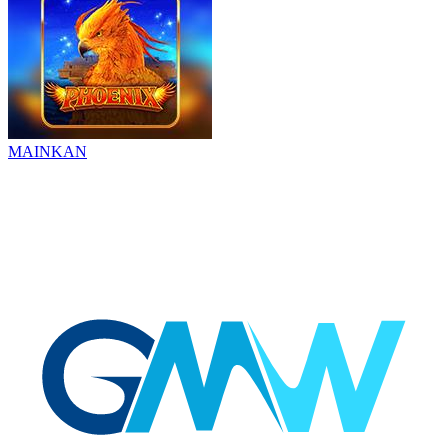
MAINKAN