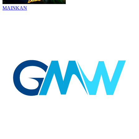
MAINKAN