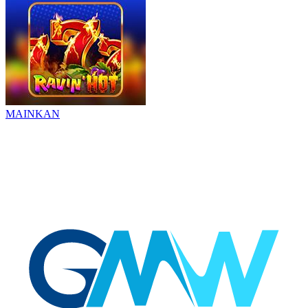
MAINKAN