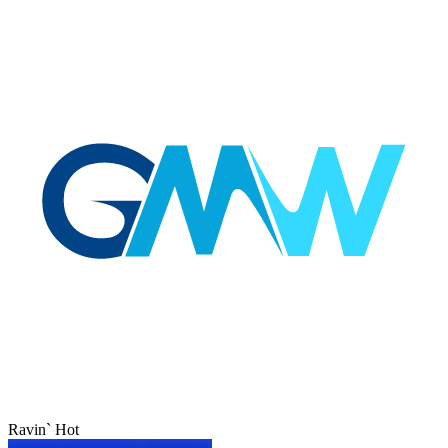
Ravin` Hot