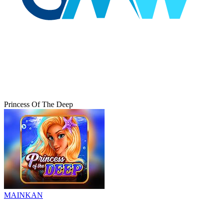
Princess Of The Deep
MAINKAN