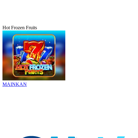
Hot Frozen Fruits
MAINKAN