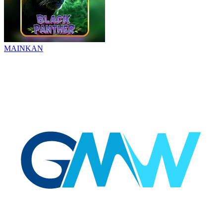
MAINKAN