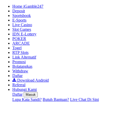
Home iGamble247
Deposit
Sportsbook
E-Sports
Live Casino
Slot Games
IDN E-Lottery
POKER
ARCADE
Togel
RTP Slots
Link Alternatif
Promosi
Bolatangkas
Withdraw
Daftar
Download Android
Referral
Hubungi Kami
Daftar
Masuk
Lupa Kata Sandi?
Butuh Bantuan?
Live Chat Di Sini