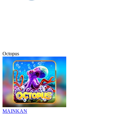
Octopus
MAINKAN