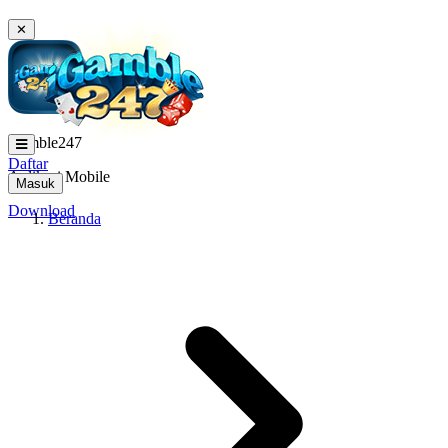
✕
igamble247
Daftar
Aplikasi Mobile
Masuk
Download
Beranda