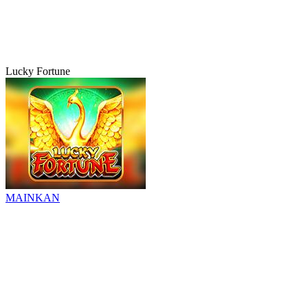
Lucky Fortune
MAINKAN