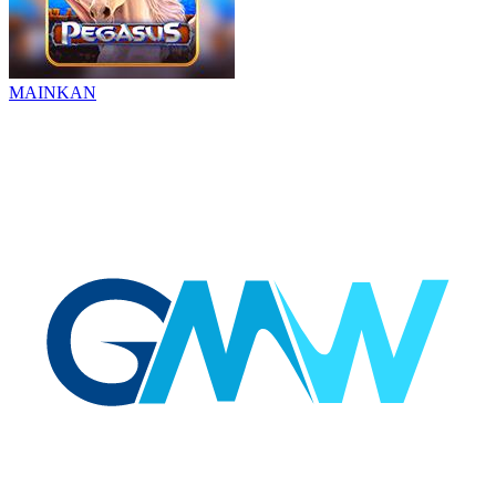
MAINKAN