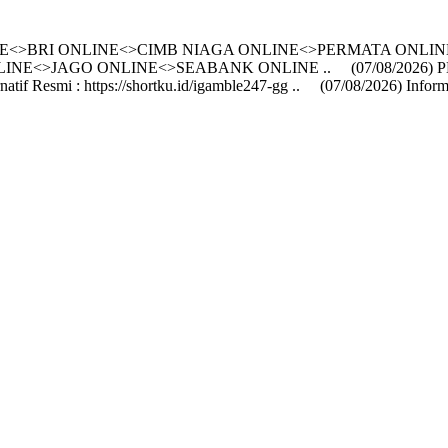
NE<>BRI ONLINE<>CIMB NIAGA ONLINE<>PERMATA ONL
NLINE<>JAGO ONLINE<>SEABANK ONLINE ..
(07/08/2026)
P
rnatif Resmi : https://shortku.id/igamble247-gg ..
(07/08/2026)
Inform