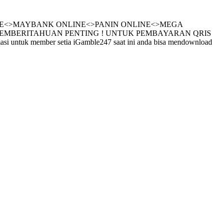
INE<>MAYBANK ONLINE<>PANIN ONLINE<>MEGA
EMBERITAHUAN PENTING ! UNTUK PEMBAYARAN QRIS
asi untuk member setia iGamble247 saat ini anda bisa mendownload