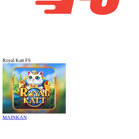
Royal Katt FS
MAINKAN