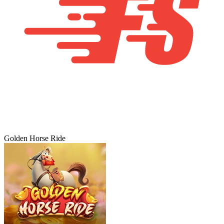
Golden Horse Ride