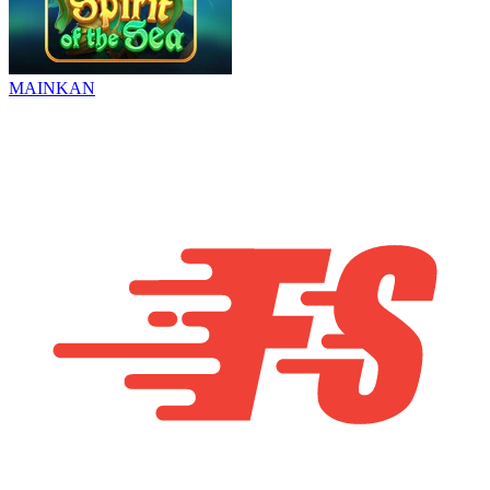
MAINKAN