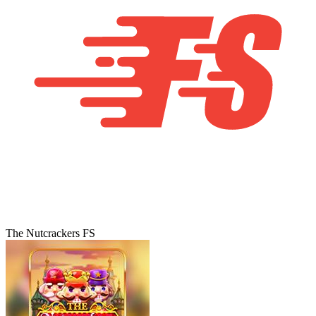
The Nutcrackers FS