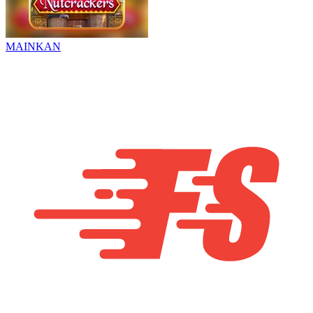
MAINKAN