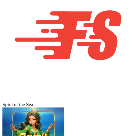
Spirit of the Sea