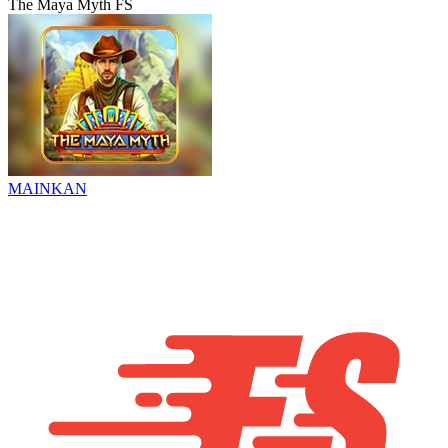
The Maya Myth FS
MAINKAN