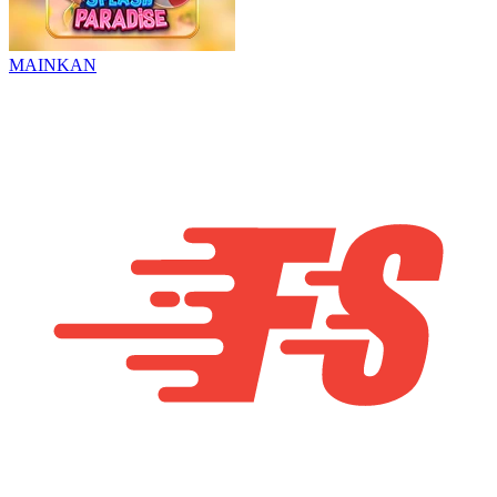
MAINKAN