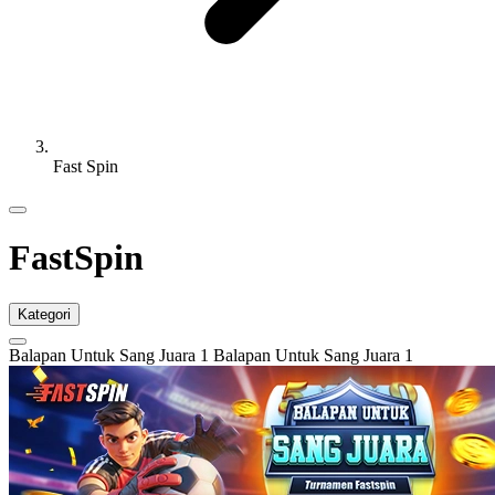
Fast Spin
FastSpin
Kategori
Balapan Untuk Sang Juara 1
Balapan Untuk Sang Juara 1