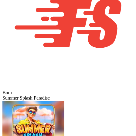
Baru
Summer Splash Paradise