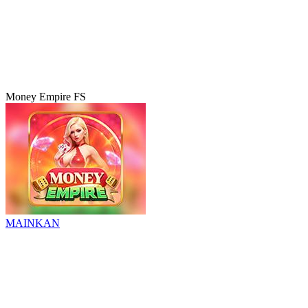
Money Empire FS
MAINKAN