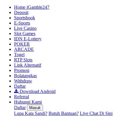
Home iGamble247
Deposit
Sportsbook
E-Sports
Live Casino
Slot Games
IDN E-Lottery
POKER
ARCADE
Togel
RTP Slots
Link Alternatif
Promosi
Bolatangkas
Withdraw
Daftar
Download Android
Referral
Hubungi Kami
Daftar
Masuk
Lupa Kata Sandi?
Butuh Bantuan?
Live Chat Di Sini