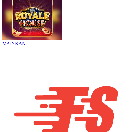
MAINKAN