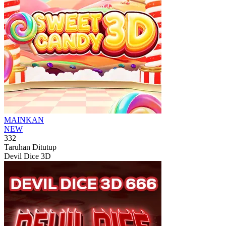
MAINKAN
NEW
332
Taruhan Ditutup
Devil Dice 3D