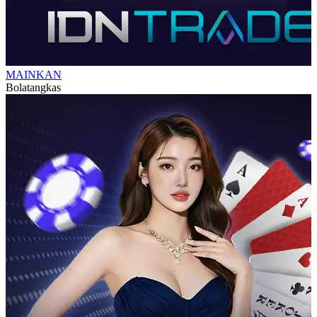
MAINKAN
Bolatangkas