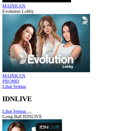
MAINKAN
Evolution Lobby
MAINKAN
PROMO
Lihat Semua
IDNLIVE
Lihat Semua
Gong Ball IDNLIVE