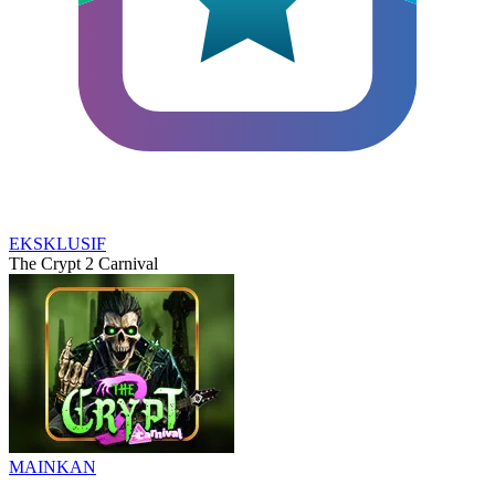
EKSKLUSIF
The Crypt 2 Carnival
MAINKAN