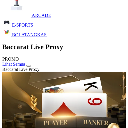
ARCADE
E-SPORTS
BOLATANGKAS
Baccarat Live Proxy
PROMO
Lihat Semua
Baccarat Live Proxy