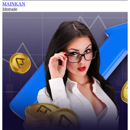
MAINKAN
Idntrade