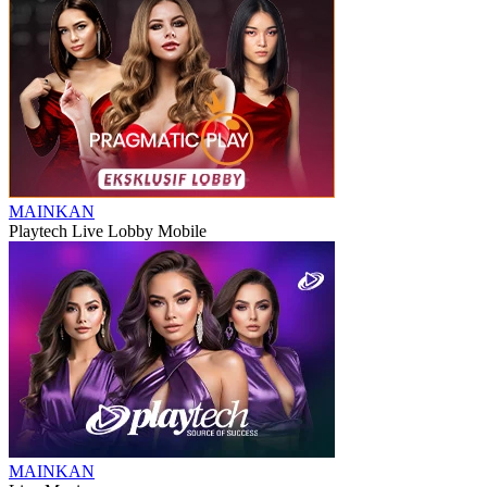
MAINKAN
Playtech Live Lobby Mobile
MAINKAN