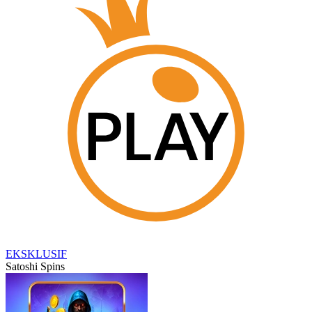
EKSKLUSIF
Satoshi Spins