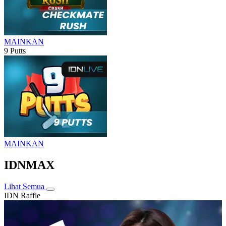
MAINKAN
9 Putts
MAINKAN
IDNMAX
Lihat Semua
IDN Raffle